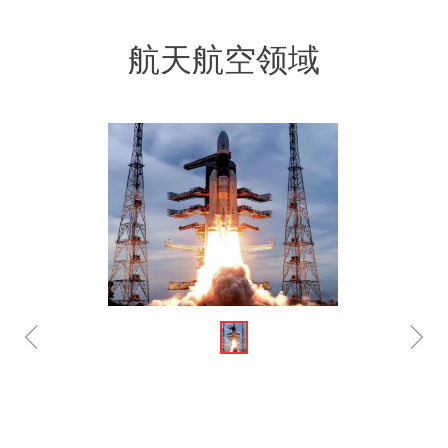
航天航空领域
ꁆ
ꁇ