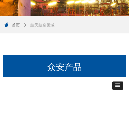
낀
首页
ꄲ
航天航空领域
众安产品