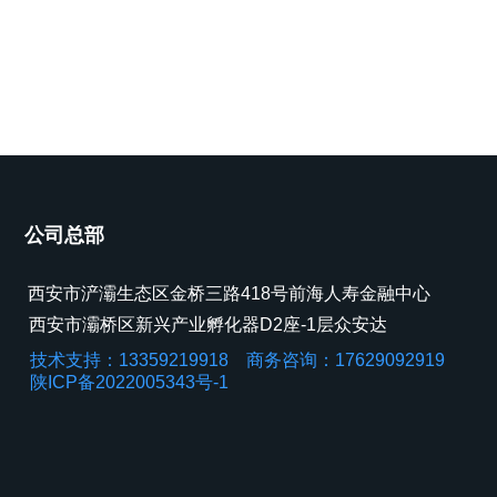
公司总部
西安市浐灞生态区金桥三路418号前海人寿金融中心
西安市灞桥区新兴产业孵化器D2座-1层众安达
技术支持：13359219918 商务咨询：17629092919
陕ICP备2022005343号-1
西安市灞桥区纺织产业园灞柳二路63号